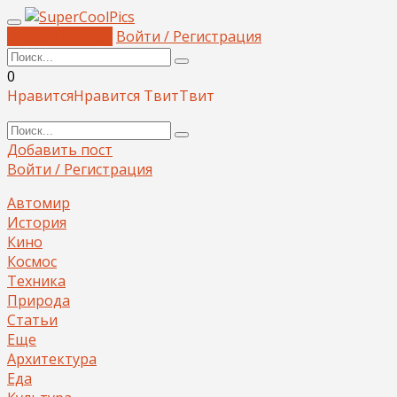
Добавить пост
Войти / Регистрация
0
Нравится
Нравится
Твит
Твит
Добавить пост
Войти / Регистрация
Автомир
История
Кино
Космос
Техника
Природа
Статьи
Еще
Архитектура
Еда