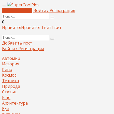
Добавить пост
Войти / Регистрация
0
Нравится
Нравится
Твит
Твит
Добавить пост
Войти / Регистрация
Автомир
История
Кино
Космос
Техника
Природа
Статьи
Еще
Архитектура
Еда