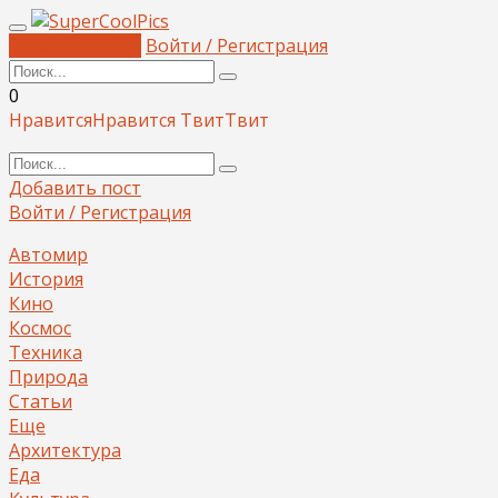
Добавить пост
Войти / Регистрация
0
Нравится
Нравится
Твит
Твит
Добавить пост
Войти / Регистрация
Автомир
История
Кино
Космос
Техника
Природа
Статьи
Еще
Архитектура
Еда