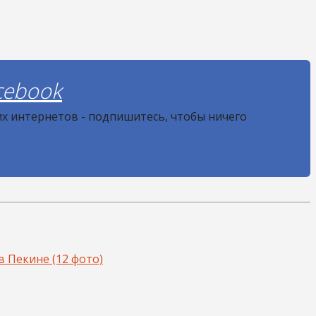
cebook
их интернетов - подпишитесь, чтобы ничего
в Пекине (12 фото)