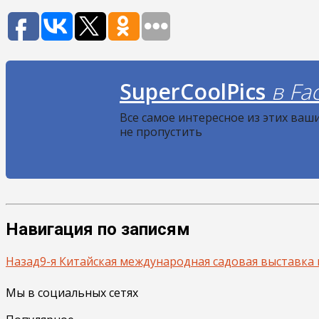
SuperCoolPics
в Fa
Все самое интересное из этих ваш
не пропустить
Навигация по записям
Назад
9-я Китайская международная садовая выставка 
Мы в социальных сетях