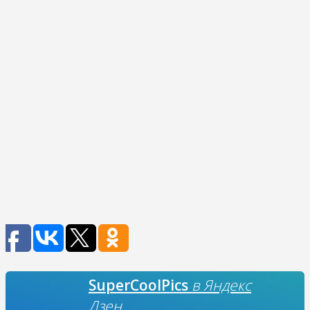
SuperCoolPics
в Яндекс
Дзен