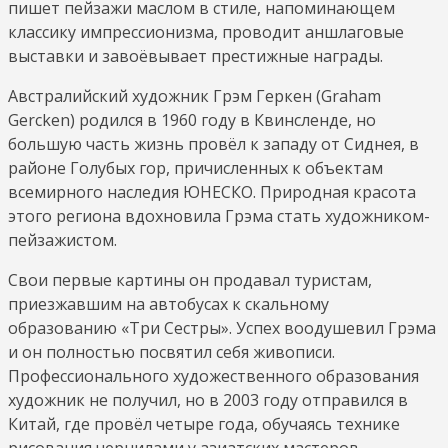
пишет пейзажи маслом в стиле, напоминающем
классику импрессионизма, проводит аншлаговые
выставки и завоёвывает престижные награды.
Австралийский художник Грэм Геркен (Graham
Gercken) родился в 1960 году в Квинсленде, но
большую часть жизнь провёл к западу от Сиднея, в
районе Голубых гор, причисленных к объектам
всемирного наследия ЮНЕСКО. Природная красота
этого региона вдохновила Грэма стать художником-
пейзажистом.
Свои первые картины он продавал туристам,
приезжавшим на автобусах к скальному
образованию «Три Сестры». Успех воодушевил Грэма
и он полностью посвятил себя живописи.
Профессионального художественного образования
художник не получил, но в 2003 году отправился в
Китай, где провёл четыре года, обучаясь технике
рисования чернилами у азиатских мастеров.