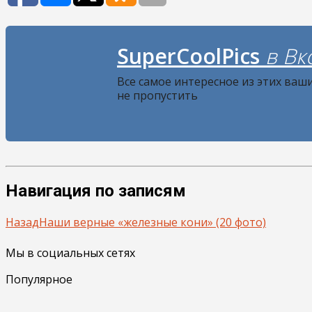
SuperCoolPics
в Вк
Все самое интересное из этих ваш
не пропустить
Навигация по записям
Назад
Наши верные «железные кони» (20 фото)
Мы в социальных сетях
Популярное