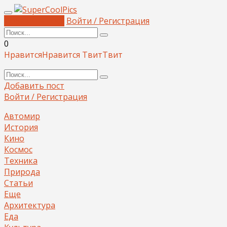
Добавить пост
Войти / Регистрация
0
Нравится
Нравится
Твит
Твит
Добавить пост
Войти / Регистрация
Автомир
История
Кино
Космос
Техника
Природа
Статьи
Еще
Архитектура
Еда