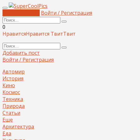
Добавить пост
Войти / Регистрация
0
Нравится
Нравится
Твит
Твит
Добавить пост
Войти / Регистрация
Автомир
История
Кино
Космос
Техника
Природа
Статьи
Еще
Архитектура
Еда