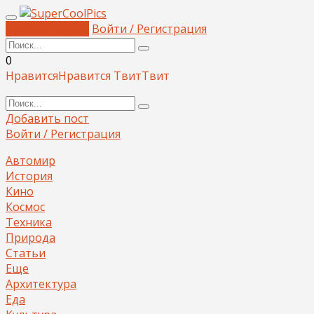
Добавить пост
Войти / Регистрация
0
Нравится
Нравится
Твит
Твит
Добавить пост
Войти / Регистрация
Автомир
История
Кино
Космос
Техника
Природа
Статьи
Еще
Архитектура
Еда