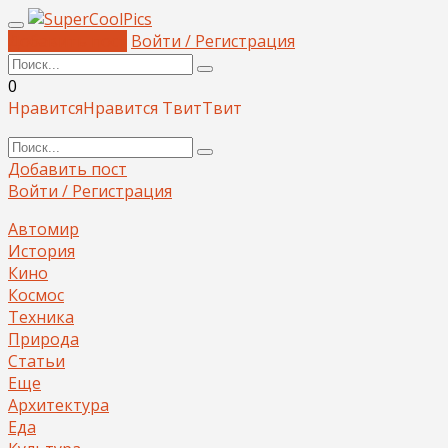
Добавить пост
Войти / Регистрация
0
Нравится
Нравится
Твит
Твит
Добавить пост
Войти / Регистрация
Автомир
История
Кино
Космос
Техника
Природа
Статьи
Еще
Архитектура
Еда