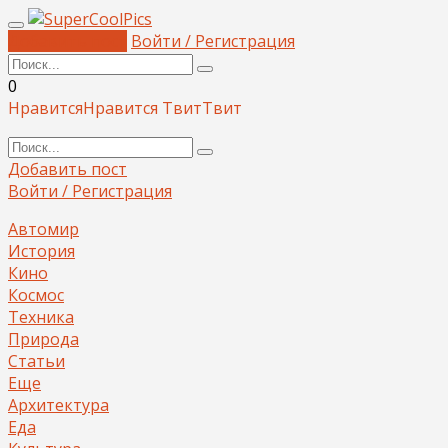
Добавить пост
Войти / Регистрация
0
Нравится
Нравится
Твит
Твит
Добавить пост
Войти / Регистрация
Автомир
История
Кино
Космос
Техника
Природа
Статьи
Еще
Архитектура
Еда