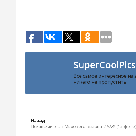
SuperCoolPics
Все самое интересное из
ничего не пропустить
Назад
Пекинский этап Мирового вызова ИААФ (15 фото