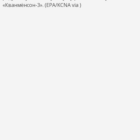
«Кванмёнсон-3». (EPA/KCNA via )