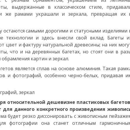
а: с резным орнаментом, украшением из лепнины
еты, выдержанные в классическом стиле, придавал
и же рамами украшали и зеркала, превращая их 
 остаются самыми дорогими и статусными изделиями 
е технологии и здесь внесли свой вклад. Багеты и
т цвет и фактуру натуральной древесины; на них могу
ы, что и на деревянных багетах, но стоят они в раз
 обрамления картин и зеркал.
етов является сплав на основе алюминия. Такая рамк
ов и фотографий, особенно черно-белых, придавая и
графий, зеркал
аря относительной дешевизне пластиковых багетов
 для данного конкретного произведения живопис
ма будет резко диссонировать с живописным пейзаже
для фотографии она станет отличным гармоничны