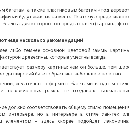
ым багетам, а также пластиковым багетам «под дерево»
афиями будут явно не на месте. Поэтому определяющи
объекта, для которого он предназначен (картина, фото
ают еще несколько рекомендаций:
тлее либо темнее основной цветовой гаммы картины
фактурой древесины, которые уместны всегда.
ответствует размеру картины: чем он больше, тем шир
, когда широкий багет обрамляет небольшое полотно.
щении, желательно оформить багетами в одном стиле
 и позолоченных рамок не создавало впечатлени
ление должно соответствовать общему стилю помещения
ом интерьере, но в интерьере в стиле хай-тек ил
м элементом – здесь скорее подойдет лаконична