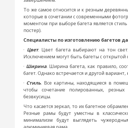
завершением.
То же самое относится и к резным деревянн
которые в сочетании с современными фотогр
моментом при выборе багета является стиль 
постер).
Специалисты по изготовлению багетов д
·
Цвет
. Цвет багета выбирают на тон све
Исключением могут быть багеты с открытой 
·
Ширина
. Ширина багета, как правило, со
багет. Однако встречается и другой вариант
·
Стиль
. Все картины, находящиеся в поме
чтобы сочетание полированных, резных
безвкусицы.
Что касается зеркал, то их багетное обрам
Резные рамы будут уместны в классическ
минимализм будут выглядеть чужеродны
алюминиевая рама.