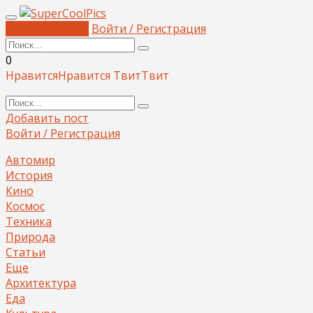
Добавить пост
Войти / Регистрация
0
Нравится
Нравится
Твит
Твит
Добавить пост
Войти / Регистрация
Автомир
История
Кино
Космос
Техника
Природа
Статьи
Еще
Архитектура
Еда