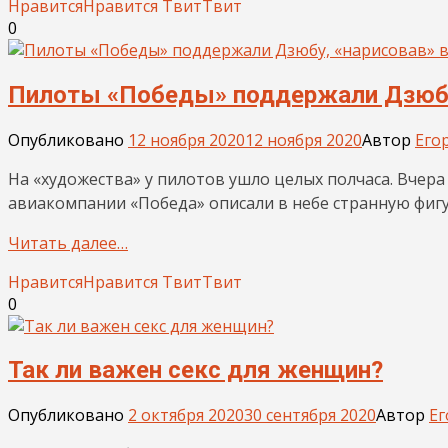
Нравится
Нравится
Твит
Твит
0
Пилоты «Победы» поддержали Дзюбу,
Опубликовано
12 ноября 2020
12 ноября 2020
Автор
Его
На «художества» у пилотов ушло целых полчаса. Вчер
авиакомпании «Победа» описали в небе странную фиг
Читать далее…
Нравится
Нравится
Твит
Твит
0
Так ли важен секс для женщин?
Опубликовано
2 октября 2020
30 сентября 2020
Автор
Ег