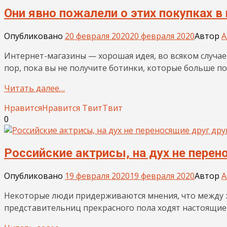
Они явно пожалели о этих покупках в
Опубликовано
20 февраля 2020
20 февраля 2020
Автор
А
Интернет-магазины — хорошая идея, во всяком случае,
пор, пока вы не получите ботинки, которые больше п
Читать далее…
Нравится
Нравится
Твит
Твит
0
Российские актрисы, на дух не перен
Опубликовано
19 февраля 2020
19 февраля 2020
Автор
А
Некоторые люди придерживаются мнения, что между 
представительниц прекрасного пола ходят настоящие 