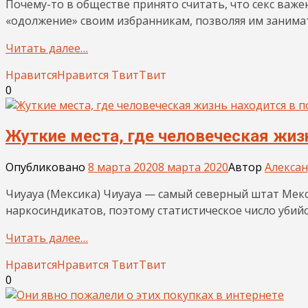
Почему-то в обществе принято считать, что секс важ
«одолжение» своим избранникам, позволяя им занимат
Читать далее…
Нравится
Нравится
Твит
Твит
0
Жуткие места, где человеческая жиз
Опубликовано
8 марта 2020
8 марта 2020
Автор
Алекса
Чиуауа (Мексика) Чиуауа — самый северный штат Мекс
наркосиндикатов, поэтому статистическое число убийс
Читать далее…
Нравится
Нравится
Твит
Твит
0