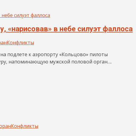
 «нарисовав» в небе силуэт фаллоса
ран
Конфликты
а на подлете к аэропорту «Кольцово» пилоты
уру, напоминающую мужской половой орган….
оран
Конфликты