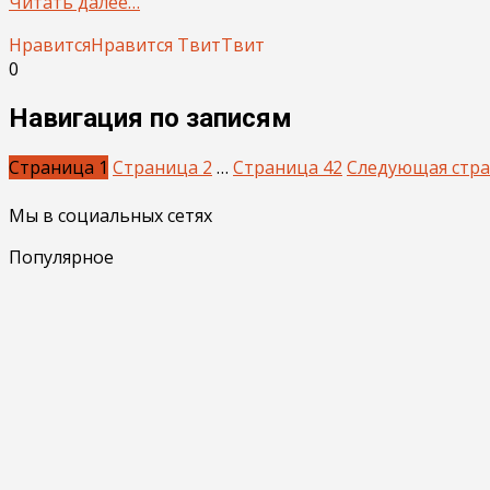
Читать далее…
Нравится
Нравится
Твит
Твит
0
Навигация по записям
Страница
1
Страница
2
…
Страница
42
Следующая стр
Мы в социальных сетях
Популярное