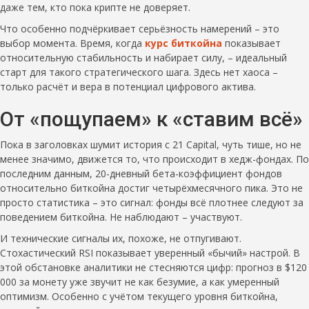
даже тем, кто пока крипте не доверяет.
Что особенно подчёркивает серьёзность намерений – это
выбор момента. Время, когда
курс биткойна
показывает
относительную стабильность и набирает силу, – идеальный
старт для такого стратегического шага. Здесь нет хаоса –
только расчёт и вера в потенциал цифрового актива.
От «пощупаем» к «ставим всё»
Пока в заголовках шумит история с 21 Capital, чуть тише, но не
менее значимо, движется то, что происходит в хедж-фондах. По
последним данным, 20-дневный бета-коэффициент фондов
относительно биткойна достиг четырёхмесячного пика. Это не
просто статистика – это сигнал: фонды всё плотнее следуют за
поведением биткойна. Не наблюдают – участвуют.
И технические сигналы их, похоже, не отпугивают.
Стохастический RSI показывает уверенный «бычий» настрой. В
этой обстановке аналитики не стесняются цифр: прогноз в $120
000 за монету уже звучит не как безумие, а как умеренный
оптимизм. Особенно с учётом текущего уровня биткойна,