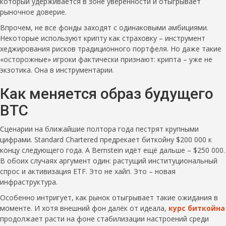
который удерживается в зоне уверенности и отыгрывает
рыночное доверие.
Впрочем, не все фонды заходят с одинаковыми амбициями.
Некоторые используют крипту как страховку – инструмент
хеджирования рисков традиционного портфеля. Но даже такие
«осторожные» игроки фактически признают: крипта – уже не
экзотика. Она в инструментарии.
Как меняется образ будущего
BTC
Сценарии на ближайшие полтора года пестрят крупными
цифрами. Standard Chartered предрекает биткойну $200 000 к
концу следующего года. А Bernstein идёт ещё дальше – $250 000.
В обоих случаях аргумент один: растущий институциональный
спрос и активизация ETF. Это не хайп. Это – новая
инфраструктура.
Особенно интригует, как рынок отыгрывает такие ожидания в
моменте. И хотя внешний фон далёк от идеала,
курс биткойна
продолжает расти на фоне стабилизации настроений среди