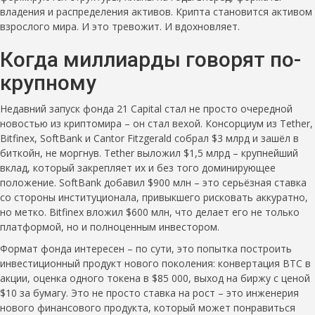
владения и распределения активов. Крипта становится активом
взрослого мира. И это тревожит. И вдохновляет.
Когда миллиарды говорят по-
крупному
Недавний запуск фонда 21 Capital стал не просто очередной
новостью из криптомира – он стал вехой. Консорциум из Tether,
Bitfinex, SoftBank и Cantor Fitzgerald собрал $3 млрд и зашёл в
биткойн, не моргнув. Tether выложил $1,5 млрд – крупнейший
вклад, который закрепляет их и без того доминирующее
положение. SoftBank добавил $900 млн – это серьёзная ставка
со стороны институционала, привыкшего рисковать аккуратно,
но метко. Bitfinex вложил $600 млн, что делает его не только
платформой, но и полноценным инвестором.
Формат фонда интересен – по сути, это попытка построить
инвестиционный продукт нового поколения: конвертация BTC в
акции, оценка одного токена в $85 000, выход на биржу с ценой
$10 за бумагу. Это не просто ставка на рост – это инженерия
нового финансового продукта, который может понравиться