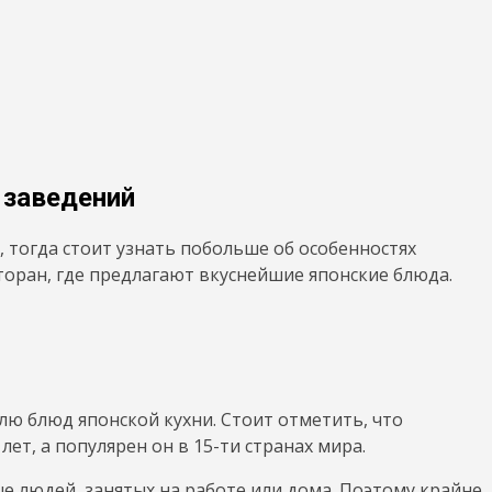
 заведений
, тогда стоит узнать побольше об особенностях
торан, где предлагают вкуснейшие японские блюда.
ю блюд японской кухни. Стоит отметить, что
ет, а популярен он в 15-ти странах мира.
е людей, занятых на работе или дома. Поэтому крайне