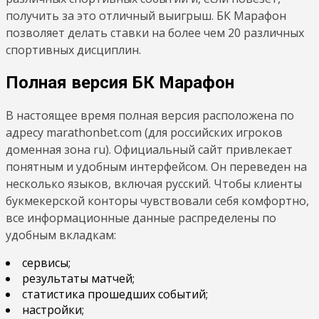
получить за это отличный выигрыш. БК Марафон
позволяет делать ставки на более чем 20 различных
спортивных дисциплин.
Полная версия БК Марафон
В настоящее время полная версия расположена по
адресу marathonbet.com (для российских игроков
доменная зона ru). Официальный сайт привлекает
понятным и удобным интерфейсом. Он переведен на
несколько языков, включая русский. Чтобы клиенты
букмекерской конторы чувствовали себя комфортно,
все информационные данные распределены по
удобным вкладкам:
сервисы;
результаты матчей;
статистика прошедших событий;
настройки;