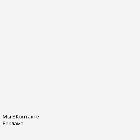
Мы ВКонтакте
Реклама