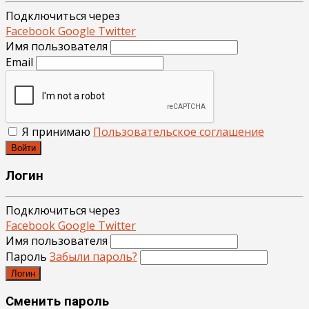
Подключиться через
Facebook
Google
Twitter
Имя пользователя
Email
Я принимаю
Пользовательское соглашение
Войти
Логин
Подключиться через
Facebook
Google
Twitter
Имя пользователя
Пароль
Забыли пароль?
Логин
Сменить пароль