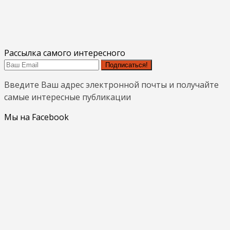
Рассылка самого интересного
Подписаться!
Введите Ваш адрес электронной почты и получайте
самые интересные публикации
Мы на Facebook