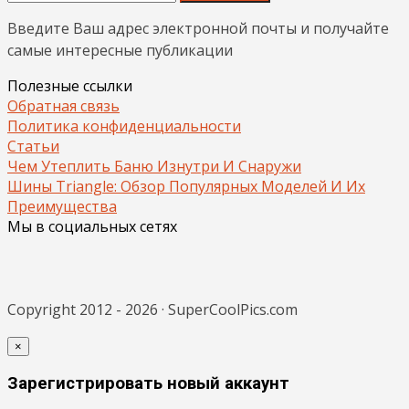
Введите Ваш адрес электронной почты и получайте
самые интересные публикации
Полезные ссылки
Обратная связь
Политика конфиденциальности
Статьи
Чем Утеплить Баню Изнутри И Снаружи
Шины Triangle: Обзор Популярных Моделей И Их
Преимущества
Мы в социальных сетях
Copyright 2012 - 2026 · SuperCoolPics.com
×
Зарегистрировать новый аккаунт