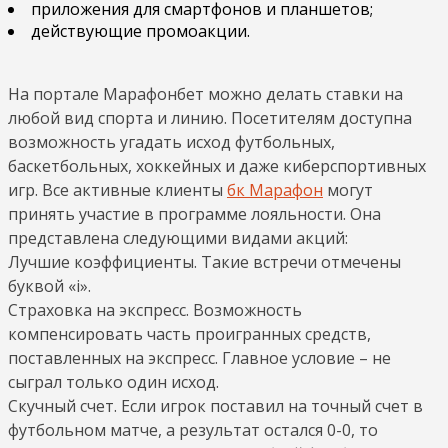
приложения для смартфонов и планшетов;
действующие промоакции.
На портале Марафонбет можно делать ставки на
любой вид спорта и линию. Посетителям доступна
возможность угадать исход футбольных,
баскетбольных, хоккейных и даже киберспортивных
игр. Все активные клиенты
бк Марафон
могут
принять участие в программе лояльности. Она
представлена следующими видами акций:
Лучшие коэффициенты. Такие встречи отмечены
буквой «i».
Страховка на экспресс. Возможность
компенсировать часть проигранных средств,
поставленных на экспресс. Главное условие – не
сыграл только один исход.
Скучный счет. Если игрок поставил на точный счет в
футбольном матче, а результат остался 0-0, то