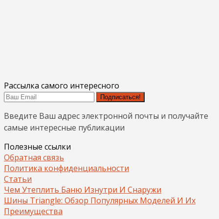
Рассылка самого интересного
Подписаться!
Введите Ваш адрес электронной почты и получайте
самые интересные публикации
Полезные ссылки
Обратная связь
Политика конфиденциальности
Статьи
Чем Утеплить Баню Изнутри И Снаружи
Шины Triangle: Обзор Популярных Моделей И Их
Преимущества