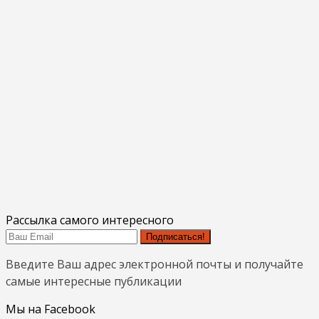
Рассылка самого интересного
Подписаться!
Введите Ваш адрес электронной почты и получайте
самые интересные публикации
Мы на Facebook