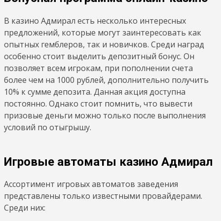
В казино Адмирал есть несколько интересных
предложений, которые могут заинтересовать как
опытных гемблеров, так и новичков. Среди наград
особенно стоит выделить депозитный бонус. Он
позволяет всем игрокам, при пополнении счета
более чем на 1000 рублей, дополнительно получить
10% к сумме депозита. Данная акция доступна
постоянно. Однако стоит помнить, что вывести
призовые деньги можно только после выполнения
условий по отыгрышу.
Игровые автоматы казино Адмирал
Ассортимент игровых автоматов заведения
представлены только известными провайдерами.
Среди них: