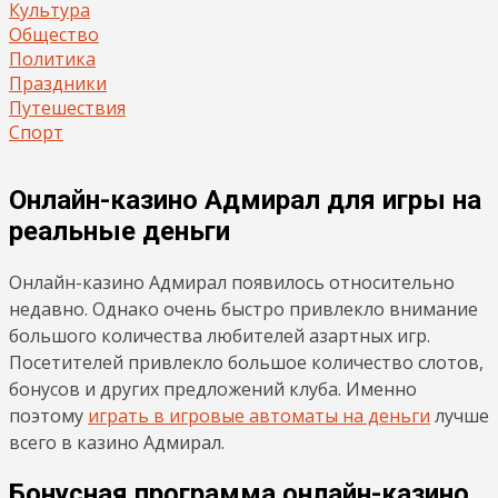
Культура
Общество
Политика
Праздники
Путешествия
Спорт
Онлайн-казино Адмирал для игры на
реальные деньги
Онлайн-казино Адмирал появилось относительно
недавно. Однако очень быстро привлекло внимание
большого количества любителей азартных игр.
Посетителей привлекло большое количество слотов,
бонусов и других предложений клуба. Именно
поэтому
играть в игровые автоматы на деньги
лучше
всего в казино Адмирал.
Бонусная программа онлайн-казино