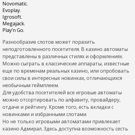
Novomatic.
Evoplay.
Igrosoft.
Megajack.
Play’n Go.
Разнообразие слотов может поразить
неподготовленного посетителя. В казино автоматы
представлены в различных стилях и оформлениях.
Можно сыграть в классические аппараты, известные
еще по временам реальных казино, или опробовать
свои силы в интересных новинках, отличающихся
необычным геймплеем.
Для удобства посетителей все игровые автоматы
можно отсортировать по алфавиту, провайдеру,
отдаче и рейтингу. Кроме того, есть вкладки с
новинками и избранными слотами.
Но не только игровыми автоматами привлекает
казино Адмирал. Здесь доступна возможность сесть