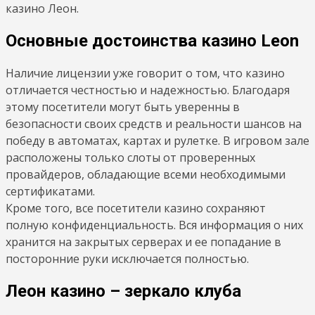
казино Леон.
Основные достоинства казино Leon
Наличие лицензии уже говорит о том, что казино
отличается честностью и надежностью. Благодаря
этому посетители могут быть уверенны в
безопасности своих средств и реальности шансов на
победу в автоматах, картах и рулетке. В игровом зале
расположены только слоты от проверенных
провайдеров, обладающие всеми необходимыми
сертификатами.
Кроме того, все посетители казино сохраняют
полную конфиденциальность. Вся информация о них
хранится на закрытых серверах и ее попадание в
посторонние руки исключается полностью.
Леон казино – зеркало клуба