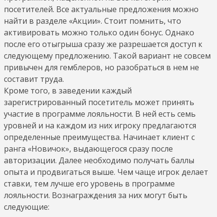
посетителей. Все актуальные предложения можно
найти в разделе «Акции». Стоит помнить, что
активировать можно только один бонус. Однако
после его отыгрыша сразу же разрешается доступ к
следующему предложению. Такой вариант не совсем
привычен для гемблеров, но разобраться в нем не
составит труда.
Кроме того, в заведении каждый
зарегистрированный посетитель может принять
участие в программе лояльности. В ней есть семь
уровней и на каждом из них игроку предлагаются
определенные преимущества. Начинает клиент с
ранга «Новичок», выдающегося сразу после
авторизации. Далее необходимо получать баллы
опыта и продвигаться выше. Чем чаще игрок делает
ставки, тем лучше его уровень в программе
лояльности. Вознаграждения за них могут быть
следующие: