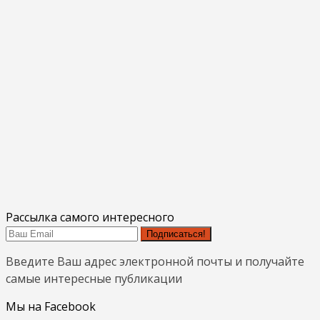
Рассылка самого интересного
Подписаться!
Введите Ваш адрес электронной почты и получайте
самые интересные публикации
Мы на Facebook