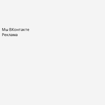
Мы ВКонтакте
Реклама