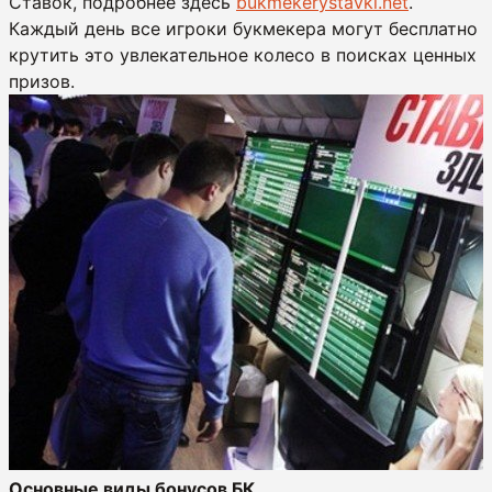
Ставок, подробнее здесь 
bukmekerystavki.net
. 
Каждый день все игроки букмекера могут бесплатно 
крутить это увлекательное колесо в поисках ценных 
призов.
Основные виды бонусов БК