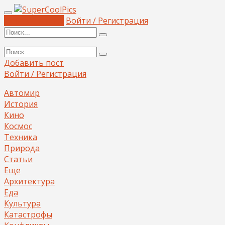
Добавить пост
Войти / Регистрация
Добавить пост
Войти / Регистрация
Автомир
История
Кино
Космос
Техника
Природа
Статьи
Еще
Архитектура
Еда
Культура
Катастрофы