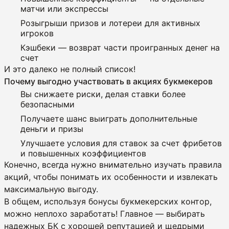
матчи или экспрессы
Розыгрыши призов и лотереи для активных
игроков
Кэшбеки — возврат части проигранных денег на
счет
И это далеко не полный список!
Почему выгодно участвовать в акциях букмекеров
Вы снижаете риски, делая ставки более
безопасными
Получаете шанс выиграть дополнительные
деньги и призы
Улучшаете условия для ставок за счет фрибетов
и повышенных коэффициентов
Конечно, всегда нужно внимательно изучать правила 
акций, чтобы понимать их особенности и извлекать 
максимальную выгоду.
В общем, используя бонусы букмекерских контор, 
можно неплохо заработать! Главное — выбирать 
надежных БК с хорошей репутацией и щедрыми 