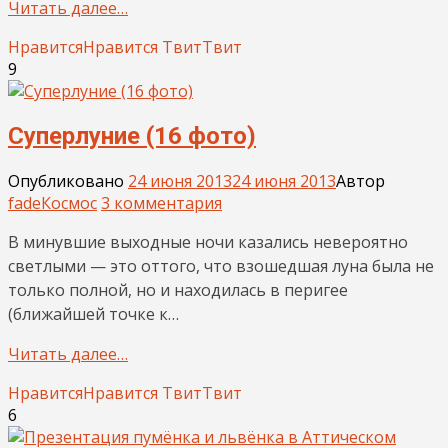
Читать далее…
Нравится
Нравится
Твит
Твит
9
Суперлуние (16 фото)
Опубликовано
24 июня 2013
24 июня 2013
Автор
fade
Космос
3 комментария
В минувшие выходные ночи казались невероятно
светлыми — это оттого, что взошедшая луна была не
только полной, но и находилась в перигее
(ближайшей точке к…
Читать далее…
Нравится
Нравится
Твит
Твит
6