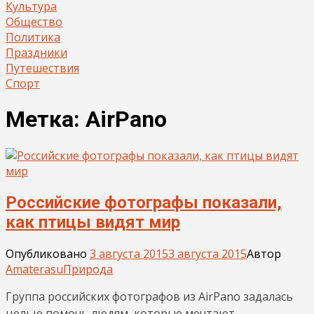
Культура
Общество
Политика
Праздники
Путешествия
Спорт
Метка:
AirPano
Российские фотографы показали,
как птицы видят мир
Опубликовано
3 августа 2015
3 августа 2015
Автор
Amaterasu
Природа
Группа российских фотографов из AirPano задалась
целью помочь людям, которые мечтают