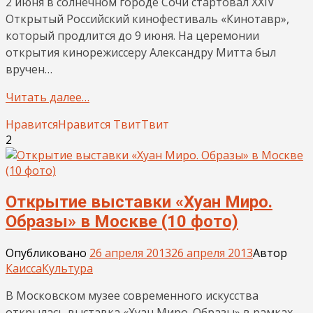
2 июня в солнечном городе Сочи стартовал XXIV
Открытый Российский кинофестиваль «Кинотавр»,
который продлится до 9 июня. На церемонии
открытия кинорежиссеру Александру Митта был
вручен…
Читать далее…
Нравится
Нравится
Твит
Твит
2
Открытие выставки «Хуан Миро.
Образы» в Москве (10 фото)
Опубликовано
26 апреля 2013
26 апреля 2013
Автор
Каисса
Культура
В Московском музее современного искусства
открылась выставка «Хуан Миро. Образы» в рамках