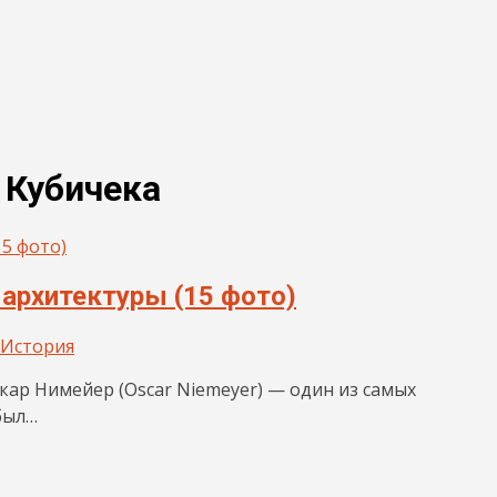
 Кубичека
 архитектуры (15 фото)
История
Оскар Нимейер (Oscar Niemeyer) — один из самых
был…