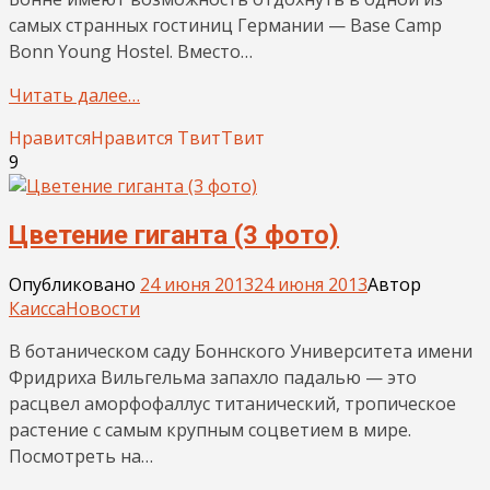
самых странных гостиниц Германии — Base Camp
Bonn Young Hostel. Вместо…
Читать далее…
Нравится
Нравится
Твит
Твит
9
Цветение гиганта (3 фото)
Опубликовано
24 июня 2013
24 июня 2013
Автор
Каисса
Новости
В ботаническом саду Боннского Университета имени
Фридриха Вильгельма запахло падалью — это
расцвел аморфофаллус титанический, тропическое
растение с самым крупным соцветием в мире.
Посмотреть на…