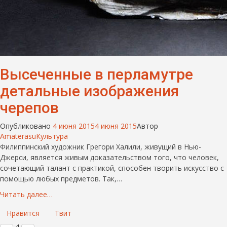
Высеченные в перламутре
детальные изображения
черепов
Опубликовано
4 июня 2015
4 июня 2015
Автор
Amaterasu
Культура
Филиппинский художник Грегори Халили, живущий в Нью-
Джерси, является живым доказательством того, что человек,
сочетающий талант с практикой, способен творить искусство с
помощью любых предметов. Так,…
Читать далее…
Нравится
Твит
4