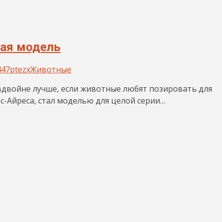
шая модель
447ptezx
Животные
вдвойне лучше, если животные любят позировать для
-Айреса, стал моделью для целой серии…