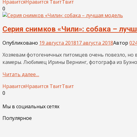
Нравится
Нравится
Твит
Твит
0
Серия снимков «Чили»: собака – луч
Опубликовано
19 августа 2018
17 августа 2018
Автор
02
Хозяевам фотогеничных питомцев очень повезло, но 
камеры. Любимец Ирины Вернинг, фотографа из Буэнос
Читать далее…
Нравится
Нравится
Твит
Твит
0
Мы в социальных сетях
Популярное