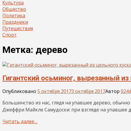
Культура
Общество
Политика
Праздники
Путешествия
Спорт
Метка:
дерево
Гигантский осьминог, вырезанный из
Опубликовано
5 октября 2017
3 октября 2017
Автор
0244
Большинство из нас, глядя на упавшее дерево, обычно
Джеффри Майкле Самудоски: при взгляде на упавшее 
Читать далее…