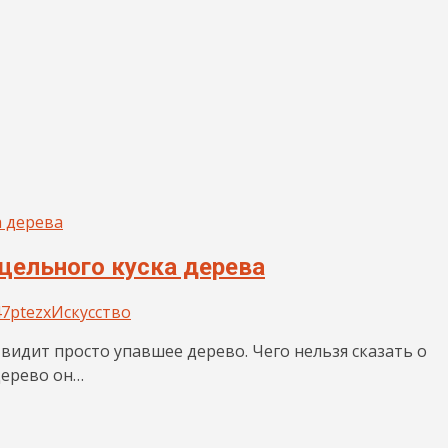
 цельного куска дерева
7ptezx
Искусство
 видит просто упавшее дерево. Чего нельзя сказать о
дерево он…