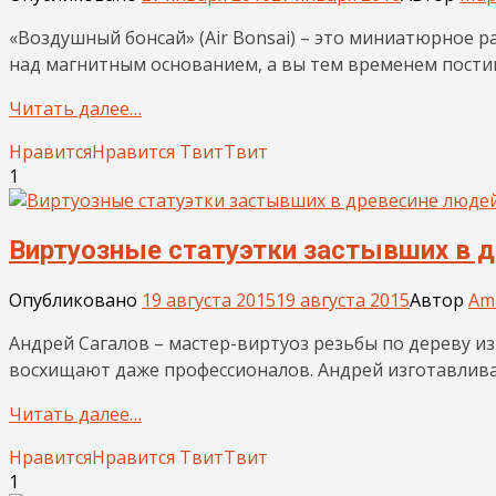
«Воздушный бонсай» (Air Bonsai) – это миниатюрное р
над магнитным основанием, а вы тем временем постиг
Читать далее…
Нравится
Нравится
Твит
Твит
1
Виртуозные статуэтки застывших в д
Опубликовано
19 августа 2015
19 августа 2015
Автор
Am
Андрей Сагалов – мастер-виртуоз резьбы по дереву из
восхищают даже профессионалов. Андрей изготавлива
Читать далее…
Нравится
Нравится
Твит
Твит
1