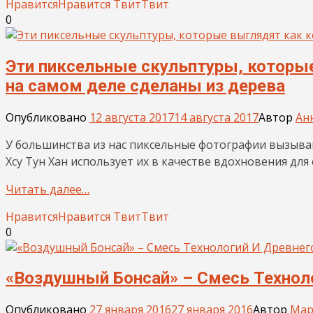
Нравится
Нравится
Твит
Твит
0
Эти пиксельные скульптуры, которы
на самом деле сделаны из дерева
Опубликовано
12 августа 2017
14 августа 2017
Автор
Ан
У большинства из нас пиксельные фотографии вызыв
Хсу Тун Хан использует их в качестве вдохновения дл
Читать далее…
Нравится
Нравится
Твит
Твит
0
«Воздушный Бонсай» – Смесь Технол
Опубликовано
27 января 2016
27 января 2016
Автор
Мар