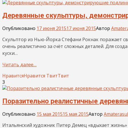
Деревянные скульптуры, демонстри
Опубликовано
17 июня 2015
17 июня 2015
Автор
Amater
Скульптор из Нью-Йорка Стефани Рокнак поражает с
очень реалистично за счёт сложных деталей. Для созд
куски…
Читать далее…
Нравится
Нравится
Твит
Твит
3
Поразительно реалистичные деревя
Опубликовано
15 мая 2015
15 мая 2015
Автор
Amaterasu
Итальянский художник Питер Демец «вдыхает жизнь» 