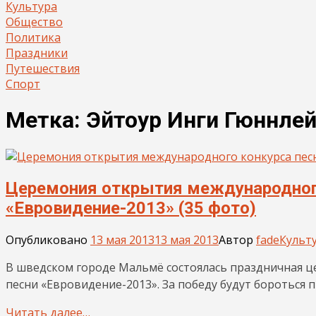
Культура
Общество
Политика
Праздники
Путешествия
Спорт
Метка:
Эйтоур Инги Гюннлей
Церемония открытия международного
«Евровидение-2013» (35 фото)
Опубликовано
13 мая 2013
13 мая 2013
Автор
fade
Культ
В шведском городе Мальмё состоялась праздничная ц
песни «Евровидение-2013». За победу будут бороться п
Читать далее…