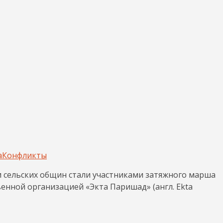
а
Конфликты
ми сельских общин стали участниками затяжного марша
нной организацией «Экта Паришад» (англ. Ekta