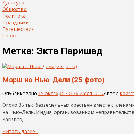
Культура
Общество
Политика
Праздники
Путешествия
Спорт
Метка:
Экта Паришад
Марш на Нью-Дели (25 фото)
Опубликовано
15 октября 2012
6 июля 2017
Автор
Каисс
Около 35 тыс. безземельных крестьян вместе с члена
на Нью-Дели, Индия, организованном неправительстве
Parishad)….
Читать далее…