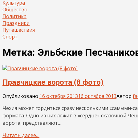
Культура
Общество
Политика
Праздники
Путешествия
Спорт
Метка:
Эльбские Песчанико
Правчицкие ворота (8 фото)
Опубликовано
16 октября 2013
16 октября 2013
Автор
fa
Чехия может гордиться сразу несколькими «самыми-
формата. Одно из них лежит в «сердце» сказочной Че
ворота, представляют…
Читать далее…