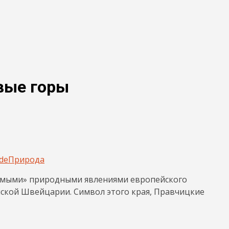
вые горы
de
Природа
самыми» природными явлениями европейского
шской Швейцарии. Символ этого края, Правчицкие