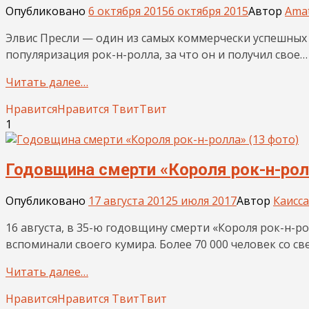
Опубликовано
6 октября 2015
6 октября 2015
Автор
Ama
Элвис Пресли — один из самых коммерчески успешных и
популяризация рок-н-ролла, за что он и получил свое…
Читать далее…
Нравится
Нравится
Твит
Твит
1
Годовщина смерти «Короля рок-н-рол
Опубликовано
17 августа 2012
5 июля 2017
Автор
Каисса
16 августа, в 35-ю годовщину смерти «Короля рок-н-
вспоминали своего кумира. Более 70 000 человек со св
Читать далее…
Нравится
Нравится
Твит
Твит