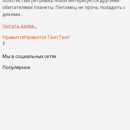
Золотистый ретривер Мали интересуется другими
обитателями планеты. Питомец не прочь поладить с
дикими…
Читать далее…
Нравится
Нравится
Твит
Твит
1
Мы в социальных сетях
Популярное