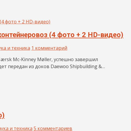
нтейнеровоз (4 фото + 2 HD-видео)
ка и техника
1 комментарий
ærsk Mc-Kinney Møller, успешно завершил
ет передан из доков Daewoo Shipbuilding &…
о)
ука и техника
5 комментариев