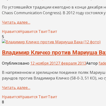
По устоявшейся традиции ежегодно в конце декабря 
Chaos Communication Congress). В 2012 году состоялся у
Читать далее…
Нравится
Нравится
Твит
Твит
5
Владимир Кличко против Мариуша Вах
Опубликовано
12 ноября 2012
7 февраля 2013
Автор
fad
В напряженном и зрелищном поединке поляк Мариуш Вах
раундов против Владимира Кличко (58-0-3, 51 КО), но
Читать далее…
Нравится
Нравится
Твит
Твит
8