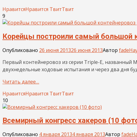
Нравится
Нравится
Твит
Твит
9
Корейцы построили самый большой ко
Опубликовано
26 июня 2013
26 июня 2013
Автор
fade
Нау
Первый контейнеровоз из серии Triple-E, названный M
двухнедельные ходовые испытания и через два дня буд
Читать далее…
Нравится
Нравится
Твит
Твит
10
Всемирный конгресс хакеров (10 фот
Опубликовано
4 января 2013
4 января 2013
Автор
fade
На