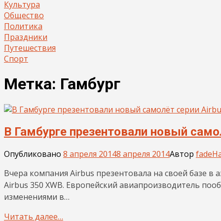
Культура
Общество
Политика
Праздники
Путешествия
Спорт
Метка:
Гамбург
В Гамбурге презентовали новый самол
Опубликовано
8 апреля 2014
8 апреля 2014
Автор
fade
На
Вчера компания Airbus презентовала на своей базе в
Airbus 350 XWB. Европейский авиапроизводитель поо
изменениями в…
Читать далее…