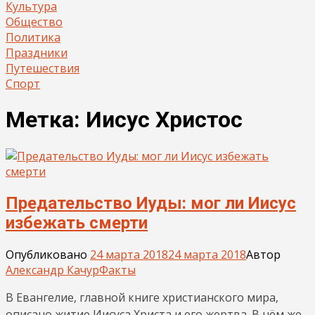
Культура
Общество
Политика
Праздники
Путешествия
Спорт
Метка:
Иисус Христос
Предательство Иуды: мог ли Иисус
избежать смерти
Опубликовано
24 марта 2018
24 марта 2018
Автор
Александр Качур
Факты
В Евангелие, главной книге христианского мира,
описано житие Иисуса Христа и его жертва. В нём же