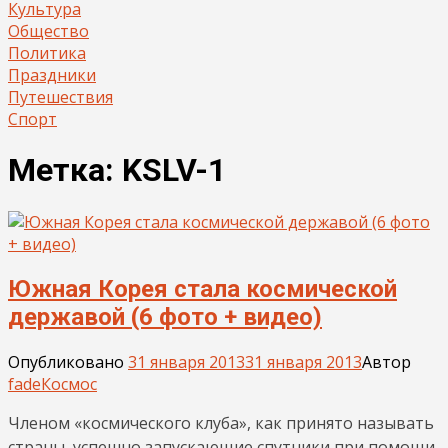
Культура
Общество
Политика
Праздники
Путешествия
Спорт
Метка:
KSLV-1
Южная Корея стала космической
державой (6 фото + видео)
Опубликовано
31 января 2013
31 января 2013
Автор
fade
Космос
Членом «космического клуба», как принято называть
страны, успешно запускающие спутники при помощи