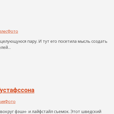
ллес
Фото
целующуюся пару. И тут его посетила мысль создать
елей…
Густафссона
ия
Фото
я вокруг фэшн- и лайфстайл съемок. Этот шведский