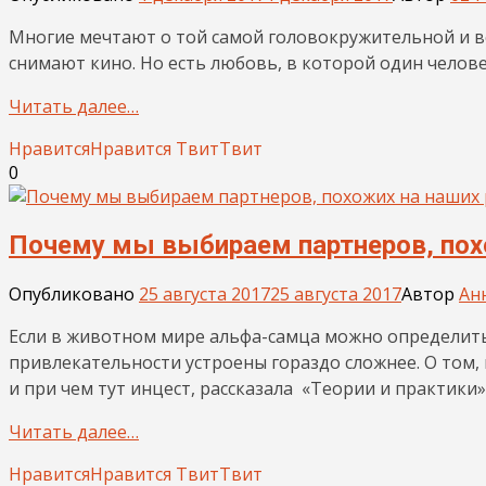
Многие мечтают о той самой головокружительной и 
снимают кино. Но есть любовь, в которой один челов
Читать далее…
Нравится
Нравится
Твит
Твит
0
Почему мы выбираем партнеров, пох
Опубликовано
25 августа 2017
25 августа 2017
Автор
Ан
Если в животном мире альфа-самца можно определить 
привлекательности устроены гораздо сложнее. О том
и при чем тут инцест, рассказала «Теории и практики
Читать далее…
Нравится
Нравится
Твит
Твит