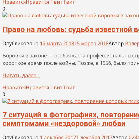
Нравится
Нравится
Твит
Твит
0
Право на любовь: судьба известной в
Опубликовано
16 марта 2018
15 марта 2018
Автор
Вале
Воровки в законе — особая каста профессиональных п
короткое время после войны. Позже, в 1956, было пр
Читать далее…
Нравится
Нравится
Твит
Твит
0
7 ситуаций в фотографиях, повторени
симптомами «нездоровой» любви
Опубликовано
1 декабря 2017
1 декабря 2017
Автор
024