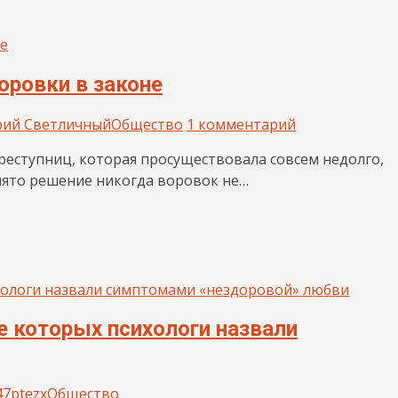
оровки в законе
рий Светличный
Общество
1 комментарий
реступниц, которая просуществовала совсем недолго,
инято решение никогда воровок не…
е которых психологи назвали
47ptezx
Общество