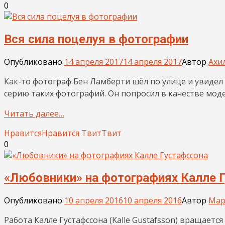
0
Вся сила поцелуя в фотографии
Опубликовано
14 апреля 2017
14 апреля 2017
Автор
Ахи
Как-то фотограф Бен Ламберти шёл по улице и увидел 
серию таких фотографий. Он попросил в качестве мод
Читать далее…
Нравится
Нравится
Твит
Твит
0
«Любовники» на фотографиях Калле 
Опубликовано
10 апреля 2016
10 апреля 2016
Автор
Мар
Работа Калле Густафссона (Kalle Gustafsson) вращаетс