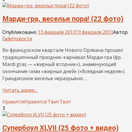
Марди-гра, веселья пора! (22 фото)
Опубликовано
13 февраля 2013
13 февраля 2013
Автор
fade
Новости
Во французском квартале Нового Орлеана прошел
традиционный праздник-карнавал Марди-гра (фр.
Mardi gras — «жирный вторник»), знаменующий
окончание семи «жирных дней» («Всеядная неделя»).
Грандиозное веселье неразрывно…
Читать далее…
Нравится
Нравится
Твит
Твит
3
Супербоул XLVII (25 фото + видео)