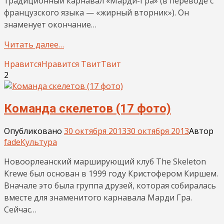
традиционный карнавал «Марди-Гра» (в переводе с
французского языка — «жирный вторник»). Он
знаменует окончание…
Читать далее…
Нравится
Нравится
Твит
Твит
2
Команда скелетов (17 фото)
Опубликовано
30 октября 2013
30 октября 2013
Автор
fade
Культура
Новоорлеанский марширующий клуб The Skeleton
Krewe был основан в 1999 году Кристофером Киршем.
Вначале это была группа друзей, которая собиралась
вместе для знаменитого карнавала Марди Гра.
Сейчас…