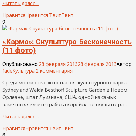
Читать далее…
Нравится
Нравится
Твит
Твит
9
«Карма»: Скульптура-бесконечность
(11 фото)
Опубликовано
28 февраля 2013
28 февраля 2013
Автор
fade
Культура
2 комментария
Среди множества экспонатов скульптурного парка
Sydney and Walda Besthoff Sculpture Garden в Новом
Орлеане, штат Луизиана, США, одной из самых
заметных является работа корейского скульптора…
Читать далее…
Нравится
Нравится
Твит
Твит
6