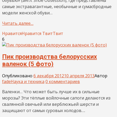
обувью» (англ. Shoe Obsession), где представлены
самые экстравагантные, необычные и сумасбродные
модели женской обуви…
Читать далее…
Нравится
Нравится
Твит
Твит
6
Пик производства белорусских
валенок (5 фото)
Опубликовано
6 декабря 2012
10 апреля 2013
Автор
fade
Наука и техника
0 комментариев
Валенки… Что может быть лучше их в сильные
морозы? Эти тёплые войлочные сапоги делаются из
свалянной овечьей или верблюжьей шерсти и
защищают от самых суровых холодов….