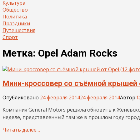
Культура
Общество
Политика
Праздники
Путешествия
Спорт
Метка:
Opel Adam Rocks
Мини-кроссовер со съёмной крышей о
Опубликовано
24 февраля 2014
24 февраля 2014
Автор
f
Компания General Motors решила обновить к Женевск
неделе, представленный там же в прошлом году городс
Читать далее…