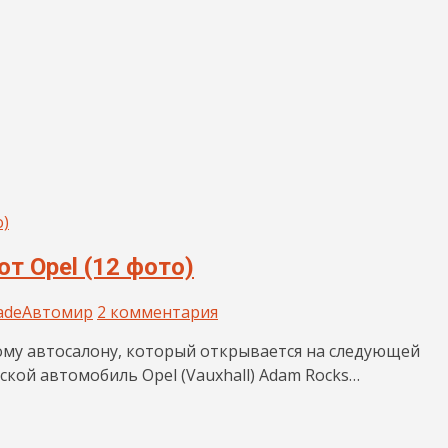
т Opel (12 фото)
ade
Автомир
2 комментария
ому автосалону, который открывается на следующей
кой автомобиль Opel (Vauxhall) Adam Rocks…