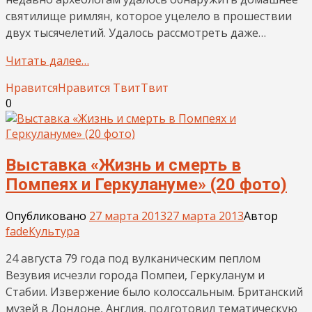
святилище римлян, которое уцелело в прошествии
двух тысячелетий. Удалось рассмотреть даже…
Читать далее…
Нравится
Нравится
Твит
Твит
0
Выставка «Жизнь и смерть в
Помпеях и Геркулануме» (20 фото)
Опубликовано
27 марта 2013
27 марта 2013
Автор
fade
Культура
24 августа 79 года под вулканическим пеплом
Везувия исчезли города Помпеи, Геркуланум и
Стабии. Извержение было колоссальным. Британский
музей в Лондоне, Англия, подготовил тематическую