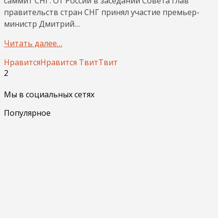
саммит СНГ. От России в заседании Совета глав
правительств стран СНГ принял участие премьер-
министр Дмитрий…
Читать далее…
Нравится
Нравится
Твит
Твит
2
Мы в социальных сетях
Популярное