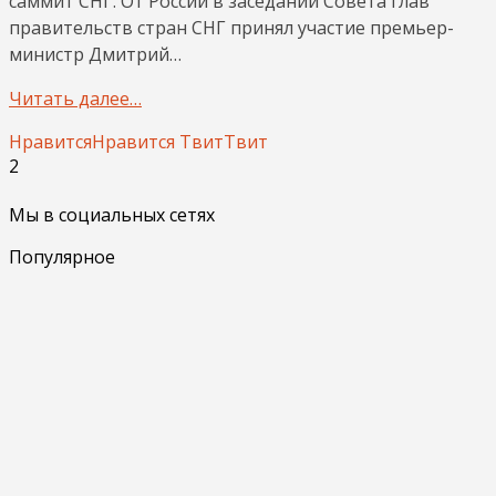
саммит СНГ. От России в заседании Совета глав
правительств стран СНГ принял участие премьер-
министр Дмитрий…
Читать далее…
Нравится
Нравится
Твит
Твит
2
Мы в социальных сетях
Популярное