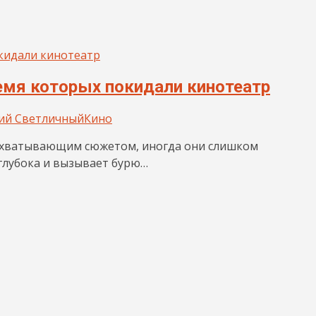
емя которых покидали кинотеатр
ий Светличный
Кино
ахватывающим сюжетом, иногда они слишком
 глубока и вызывает бурю…