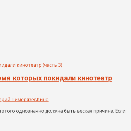
емя которых покидали кинотеатр
ерий Тимерязев
Кино
я этого однозначно должна быть веская причина. Если