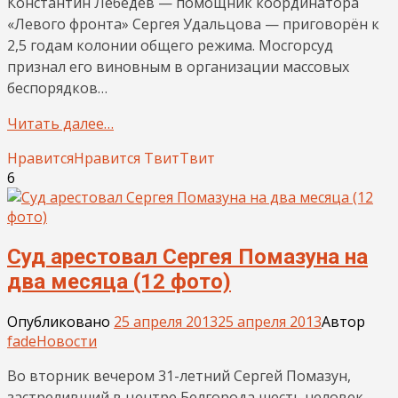
Константин Лебедев — помощник координатора
«Левого фронта» Сергея Удальцова — приговорён к
2,5 годам колонии общего режима. Мосгорсуд
признал его виновным в организации массовых
беспорядков…
Читать далее…
Нравится
Нравится
Твит
Твит
6
Суд арестовал Сергея Помазуна на
два месяца (12 фото)
Опубликовано
25 апреля 2013
25 апреля 2013
Автор
fade
Новости
Во вторник вечером 31-летний Сергей Помазун,
застреливший в центре Белгорода шесть человек,