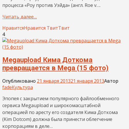
процесса «Роу против Уэйда» (англ. Roe v….
Читать далее…
Нравится
Нравится
Твит
Твит
4
Megaupload Кима Доткома
превращается в Mega (15 фото)
Опубликовано
21 января 2013
21 января 2013
Автор
fade
Культура
Эпопея с закрытием популярного файлообменного
сервиса Megaupload и широкомасштабной
операцией по аресту его создателя Кима Доткома
(Kim Dotcom) должна была принести облегчение
корпорациям в деле…