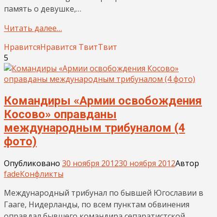
память о девушке,…
Читать далее…
Нравится
Нравится
Твит
Твит
5
Командиры «Армии освобождения
Косово» оправданы
международным трибуналом (4
фото)
Опубликовано
30 ноября 2012
30 ноября 2012
Автор
fade
Конфликты
Международный трибунал по бывшей Югославии в
Гааге, Нидерланды, по всем пунктам обвинения
оправдал бывшего командира сепаратистской