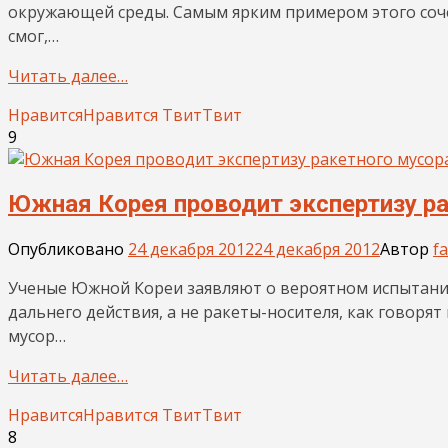
окружающей среды. Самым ярким примером этого соч
смог,…
Читать далее…
Нравится
Нравится
Твит
Твит
9
Южная Корея проводит экспертизу ра
Опубликовано
24 декабря 2012
24 декабря 2012
Автор
f
Ученые Южной Кореи заявляют о вероятном испытани
дальнего действия, а не ракеты-носителя, как говоря
мусор…
Читать далее…
Нравится
Нравится
Твит
Твит
8