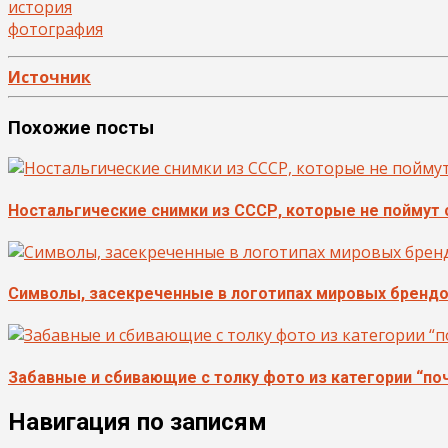
история
фотография
Источник
Похожие посты
Ностальгические снимки из СССР, которые не поймут
Символы, засекреченные в логотипах мировых бренд
Забавные и сбивающие с толку фото из категории “по
Навигация по записям