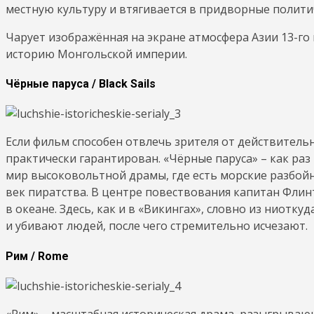
местную культуру и втягивается в придворные полити
Чарует изображённая на экране атмосфера Азии 13-го 
историю Монгольской империи.
Чёрные паруса / Black Sails
Если фильм способен отвлечь зрителя от действительн
практически гарантирован. «Чёрные паруса» – как раз 
мир высоковольтной драмы, где есть морские разбойн
век пиратства. В центре повествования капитан Флин
в океане. Здесь, как и в «Викингах», словно из ниотк
и убивают людей, после чего стремительно исчезают.
Рим / Rome
«Рим» – масштабная историческая драма, разыгрываю