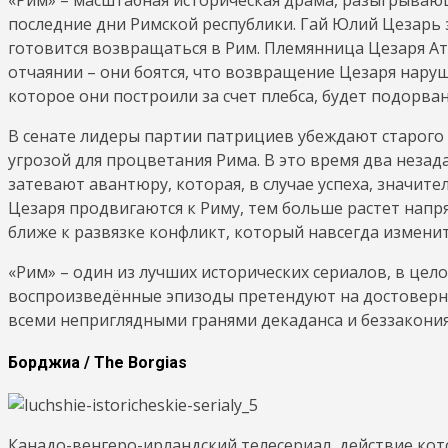
последние дни Римской республики. Гай Юлий Цезарь
готовится возвращаться в Рим. Племянница Цезаря Ат
отчаянии – они боятся, что возвращение Цезаря наруш
которое они построили за счет плебса, будет подорван
В сенате лидеры партии патрициев убеждают старого 
угрозой для процветания Рима. В это время два незад
затевают авантюру, которая, в случае успеха, значит
Цезаря продвигаются к Риму, тем больше растет нап
ближе к развязке конфликт, который навсегда измени
«Рим» – один из лучших исторических сериалов, в це
воспроизведённые эпизоды претендуют на достовернос
всеми неприглядными гранями декаданса и беззакония
Борджиа / The Borgias
Канадо-венгеро-ирландский телесериал, действие кото