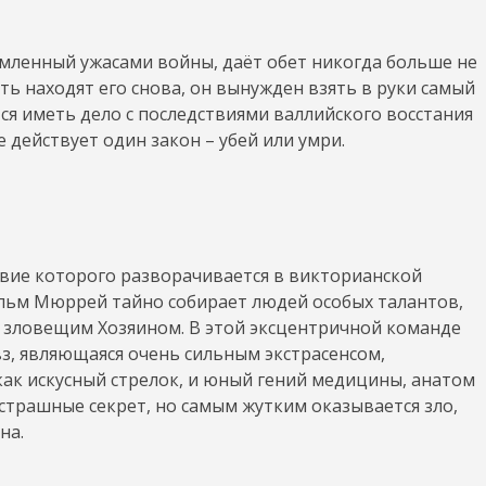
ломленный ужасами войны, даёт обет никогда больше не
ть находят его снова, он вынужден взять в руки самый
тся иметь дело с последствиями валлийского восстания
е действует один закон – убей или умри.
твие которого разворачивается в викторианской
льм Мюррей тайно собирает людей особых талантов,
 зловещим Хозяином. В этой эксцентричной команде
вз, являющаяся очень сильным экстрасенсом,
ак искусный стрелок, и юный гений медицины, анатом
страшные секрет, но самым жутким оказывается зло,
на.