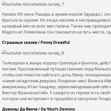
Начало XIV века. Рыцарь в армии короля Эдуарда I, с
браться за оружие. Но когда насилие и несправедливос
кровавый меч из всех: меч палача. Также ему приходи
Мадога ап Лливелина. Он становится на путь мести, гд
Страшные сказки / Penny Dreadful
Телесериал в жанре хоррор-триллера и фэнтези, дейс
Англии. Прославленный путешественник лорд Малько
чтобы они помогли найти его дочь Мину, похищенную
«самая загадочная девушка Лондона» мисс Ванесса Ай
американец Итан Чандлер, зарекомендовавший себя к
Виктор Франкенштейн. У каждого из героев есть свой 
которое они встречают в трущобах и закоулках Лондо
Демоны Да Винчи / Da Vinci’s Demons