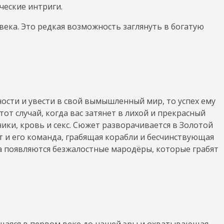
ческие интриги.
века. Это редкая возможность заглянуть в богатую
ости и увести в свой вымышленный мир, то успех ему
тот случай, когда вас затянет в лихой и прекрасный
ики, кровь и секс. Сюжет разворачивается в Золотой
т и его команда, грабящая корабли и бесчинствующая
уда появляются безжалостные мародёры, которые грабят
щаяся в первом веке до нашей эры и охватывающая