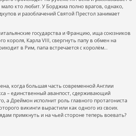
 мало кто любит. У Борджиа полно врагов, однако,
одкупов и разоблачений Святой Престол занимает
 итальянские государства и Францию, ища союзников
о короля, Карла VIII, свергнуть папу в обмен на
риходит в Рим, папа встречается с королём…
мена, когда большая часть современной Англии
екса – единственный аванпост, сдерживающий
го, а Дреймон исполнит роль главного протагониста
оторого викинги вырастили как одного из своих.
рядам примкнуть и на чьей стороне теперь воевать?