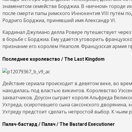
знаменитом семействе Борджиа. В «вечном» городе их
после смерти папы римского Иннокентия VIII путём п
Родриго Борджиа, принявший имя Александр VI.
Кардинал Джулиано делла Ровере путешествует через
в борьбе с Борджиа. Ему удаётся уговорить французског
признание его королём Неаполя. Французская армия п
Последнее королевство / The Last Kingdom
Действие сериала происходит в девятом веке, во вре
находилась под властью викингов. Королевство Уэсс
захватчиков. Доусон сыграет короля Альфреда Велико
Ухтреда, осиротевшего сына саксонского дворянина, к
Ухтреду предстоит сделать непростой выбор. К чьим 
Палач-бастард / Палач / The Bastard Executioner