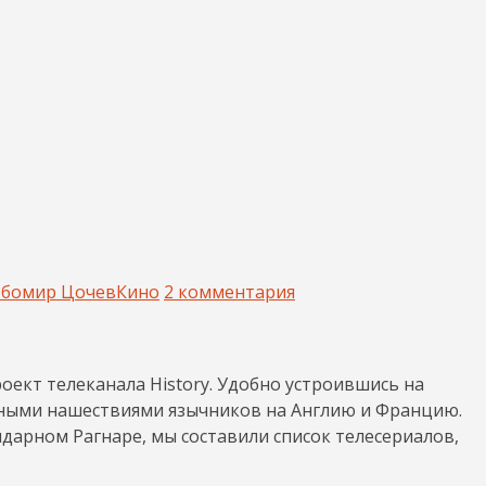
бомир Цочев
Кино
2 комментария
оект телеканала History. Удобно устроившись на
тными нашествиями язычников на Англию и Францию.
ндарном Рагнаре, мы составили список телесериалов,