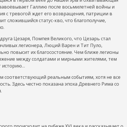
 завоёвывает Галлию после восьмилетней войны и
ия с тревогой ждет его возвращения, патриции в
ит сложившийся статус-кво, что благополучие,
о.
друга Цезаря, Помпея Великого, что Цезарь стал
ачливых легионера, Люций Варен и Тит Пуло,
ельно повысит их благосостояние. Чем ближе легионы
ряжение между солдатами и мирными жителями, тем
т историю…
лом соответствующий реальным событиям, хотя не все
ть. Здесь честно показана эпоха Древнего Рима со
.
рого происходит на рубеже XVI века и рассказывает о