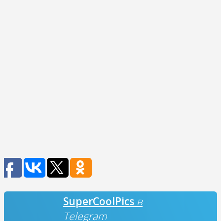
SuperCoolPics
в
Telegram