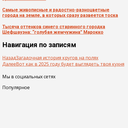
Самые живописные и радостно-разноцветные
города на земле, в которых сразу развеется тоска
Тысяча оттенков синего старинного городка
Шефшауэна: “голубая жемчужина” Марокко
Навигация по записям
Назад
Загадочная история кругов на полях
Далее
Вот как в 2025 году будет выглядеть твоя кухня
Мы в социальных сетях
Популярное